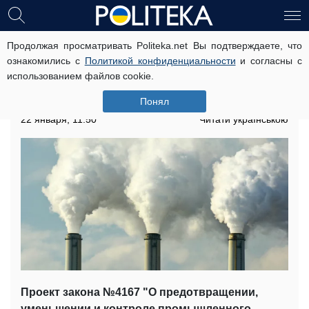
Продолжая просматривать Politeka.net Вы подтверждаете, что
Принятие закона №4167 о контроле
ознакомились с
Политикой конфиденциальности
и согласны с
промышленного загрязнения будет
использованием файлов cookie.
иметь крайне негативные
последствия для экономики - ФРУ
Понял
22 января, 11:50
Читати українською
Проект закона №4167 "О предотвращении,
уменьшении и контроле промышленного