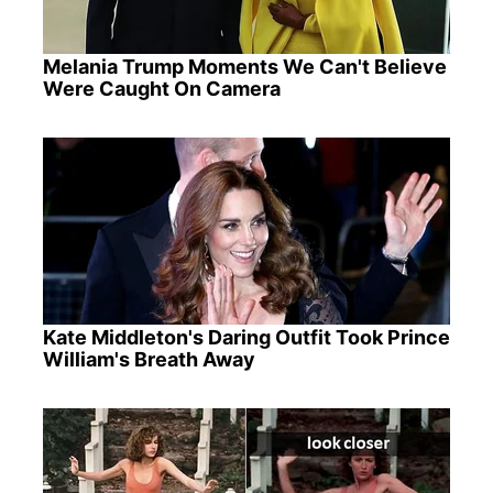
Melania Trump Moments We Can't Believe
Were Caught On Camera
Kate Middleton's Daring Outfit Took Prince
William's Breath Away