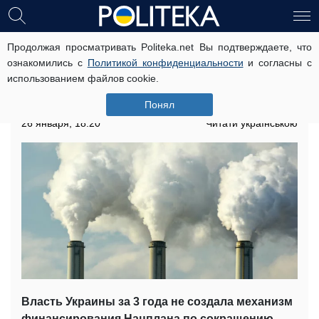
Продолжая просматривать Politeka.net Вы подтверждаете, что
Власть за 3 года не создала
ознакомились с
Политикой конфиденциальности
и согласны с
механизм финансирования
использованием файлов cookie.
Нацплана по сокращению
выбросов – Заружко
Понял
26 января, 18:20
Читати українською
Власть Украины за 3 года не создала механизм
финансирования Нацплана по сокращению