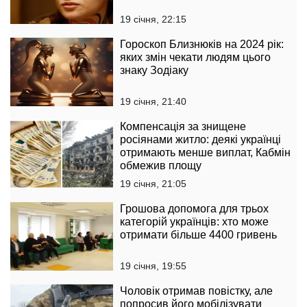
19 січня, 22:15
Гороскоп Близнюків на 2024 рік:
яких змін чекати людям цього
знаку Зодіаку
19 січня, 21:40
Компенсація за знищене
росіянами житло: деякі українці
отримають менше виплат, Кабмін
обмежив площу
19 січня, 21:05
Грошова допомога для трьох
категорій українців: хто може
отримати більше 4400 гривень
19 січня, 19:55
Чоловік отримав повістку, але
попросив його мобілізувати