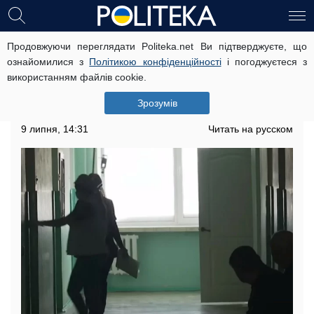
Продовжуючи переглядати Politeka.net Ви підтверджуєте, що
У патрульного вистрілили в Києві,
ознайомилися з
Політикою конфіденційності
і погоджуєтеся з
за його майбутнє борються лікарі:
використанням файлів cookie.
був на виконанні завдання
Зрозумів
Співробітник поліції переніс операцію
9 липня, 14:31
Читать на русском