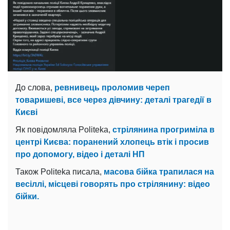
До слова,
ревнивець проломив череп
товаришеві, все через дівчину: деталі трагедії в
Києві
Як повідомляла Politeka,
стрілянина прогриміла в
центрі Києва: поранений хлопець втік і просив
про допомогу, відео і деталі НП
Також Politeka писала,
масова бійка трапилася на
весіллі, місцеві говорять про стрілянину: відео
бійки.